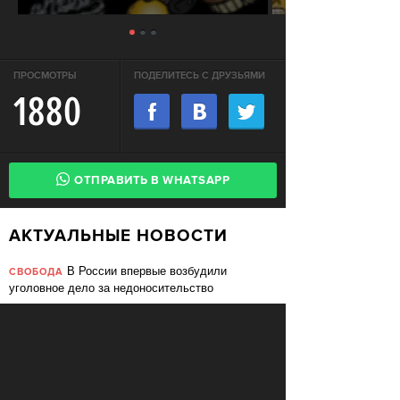
ПРОСМОТРЫ
ПОДЕЛИТЕСЬ С ДРУЗЬЯМИ
1880
ОТПРАВИТЬ В WHATSAPP
АКТУАЛЬНЫЕ НОВОСТИ
В России впервые возбудили
СВОБОДА
уголовное дело за недоносительство
Жительницу Архангельской области
СВОБОДА
судят за пост в «Подслушано»
В ЕС призвали ввести билль о
ПЕРЕМЕНЫ