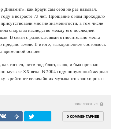
ер Динамит», как Браун сам себя не раз называл,
6 году в возрасте 73 лет. Прощание с ним проходило
 присутствовали многие знаменитости, в том числе
ила споры за наследство между его последней
ков. В связи с разногласиями относительно места
о предано земле. В итоге, «захоронение» состоялось
на временной основе.
 как госпел, ритм-энд-блюз, фанк, и был признан
поп-музыке XX века. В 2004 году популярный журнал
чку в рейтинге величайших музыкантов эпохи рок-н-
пожаловаться
0 КОММЕНТАРИЕВ