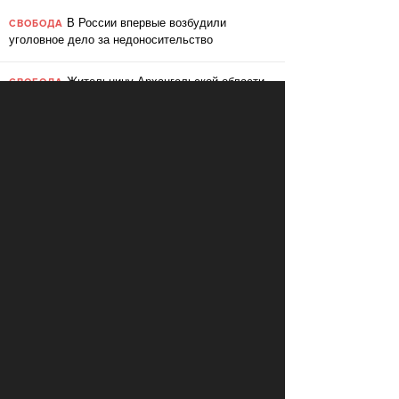
В России впервые возбудили
СВОБОДА
уголовное дело за недоносительство
Жительницу Архангельской области
СВОБОДА
судят за пост в «Подслушано»
В ЕС призвали ввести билль о
ПЕРЕМЕНЫ
правах для роботов
Сбербанк заменит три тысячи
ПЕРЕМЕНЫ
сотрудников роботами
«Пакет Яровой» вошёл в топ-10
СВОБОДА
мировых угроз инновационному развитию
Слушать: Зимний микс Кедра
КУЛЬТУРА
Ливанского
В Ярославле объявили «день без
СВОБОДА
абортов»