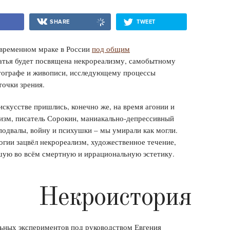
SHARE
TWEET
временном мраке в России
под общим
татья будет посвящена некрореализму, самобытному
тографе и живописи, исследующему процессы
точки зрения.
скусстве пришлись, конечно же, на время агонии и
изм, писатель Сорокин, маниакально-депрессивный
подвалы, войну и психушки – мы умирали как могли.
огии зацвёл некрореализм, художественное течение,
шую во всём смертную и иррациональную эстетику.
Некроистория
льных экспериментов под руководством Евгения