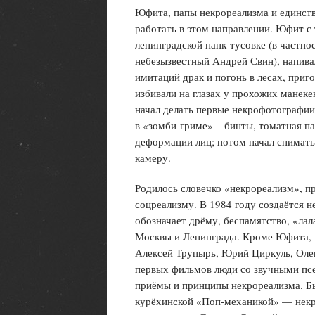
Юфита, папы некрореализма и единств
работать в этом направлении. Юфит с
ленинградской панк-тусовке (в частнос
небезызвестный Андрей Свин), напива
имитаций драк и погонь в лесах, приг
избивали на глазах у прохожих манек
начал делать первые некрофотографии
в «зомби-гриме» – бинты, томатная па
деформации лиц; потом начал снимат
камеру.
Родилось словечко «некрореализм», 
соцреализму. В 1984 году создаётся 
обозначает дрёму, беспамятство, «лал
Москвы и Ленинграда. Кроме Юфита, в
Алексей Трупырь, Юрий Циркуль, Оле
первых фильмов люди со звучными пс
приёмы и принципы некрореализма. Бы
курёхинской «Поп-механикой» — некро