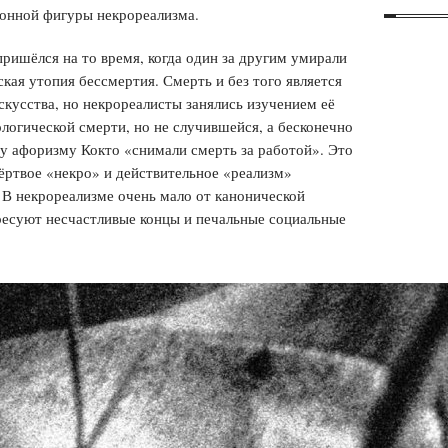
ионной фигуры некрореализма.
ишёлся на то время, когда один за другим умирали
ская утопия бессмертия. Смерть и без того является
скусства, но некрореалисты занялись изучением её
логической смерти, но не случившейся, а бесконечно
у афоризму Кокто «снимали смерть за работой». Это
мёртвое «некро» и действительное «реализм»
 В некрореализме очень мало от канонической
ресуют несчастливые концы и печальные социальные