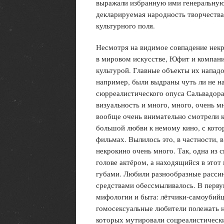
выражали избранную ими генеральную
декларируемая народность творчества
культурного поля.
Несмотря на видимое совпадение некро
в мировом искусстве, Юфит и компани
культурой. Главные объекты их нападо
например, были выдраны чуть ли не н
сюрреалистического опуса Сальвадора
визуальность и много, много, очень 
вообще очень внимательно смотрели к
большой любви к немому кино, с кото
фильмах. Вылилось это, в частности, 
некрокино очень много. Так, одна из 
голове актёром, а находящийся в это
губами. Любили разнообразные рассин
средствами обессмыливалось. В перву
мифологии и быта: лётчики-самоубий
гомосексуальные любители полежать н
которых мутировали соцреалистически