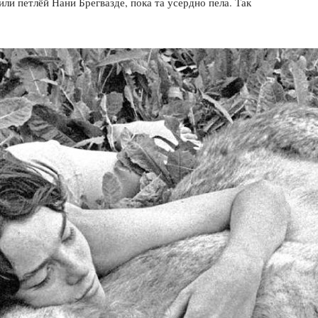
или петлёй Нани Брегвазде, пока та усердно пела. Так