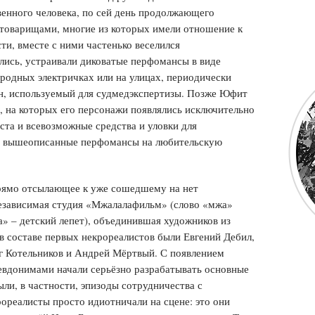
енного человека, по сей день продолжающего
 товарищами, многие из которых имели отношение к
ти, вместе с ними частенько веселился
лись, устраивали диковатые перфомансы в виде
ородных электричках или на улицах, периодически
ен, используемый для судмедэкспертизы. Позже Юфит
, на которых его персонажи появлялись исключительно
ста и всевозможные средства и уловки для
ь вышеописанные перфомансы на любительскую
прямо отсылающее к уже сошедшему на нет
независимая студия «Мжалалафильм» (слово «мжа»
а» – детский лепет), объединившая художников из
 составе первых некрореалистов были Евгений Дебил,
г Котельников и Андрей Мёртвый. С появлением
евдонимами начали серьёзно разрабатывать основные
ли, в частности, эпизоды сотрудничества с
реалисты просто идиотничали на сцене: это они