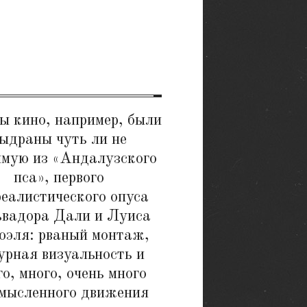
ы кино, например, были
ыдраны чуть ли не
ямую из «Андалузского
пса», первого
еалистического опуса
вадора Дали и Луиса
эля: рваный монтаж,
урная визуальность и
о, много, очень много
смысленного движения