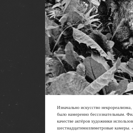
Изначально искусство некрореализма,
было намеренно бессознательным. Фил
качестве актёров художники использов
шестнадцатимиллиметровые камеры. «Т