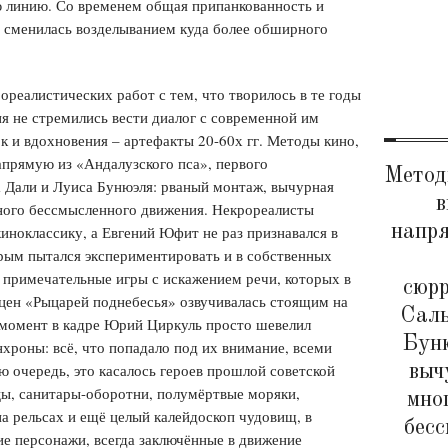
 линию. Со временем общая припанкованность и
 сменилась возделыванием куда более обширного
реалистических работ с тем, что творилось в те годы
я не стремились вести диалог с современной им
к и вдохновения – артефакты 20-60х гг. Методы кино,
апрямую из «Андалузского пса», первого
Метод
 Дали и Луиса Бунюэля: рваный монтаж, вычурная
в
много бессмысленного движения. Некрореалисты
напр
иноклассику, а Евгений Юфит не раз признавался в
рым пытался экспериментировать и в собственных
в примечательные игры с искажением речи, которых в
сюрр
сцен «Рыцарей поднебесья» озвучивалась стоящим на
Саль
т момент в кадре Юрий Циркуль просто шевелил
Буню
хроны: всё, что попадало под их внимание, всеми
выч
ю очередь, это касалось героев прошлой советской
цы, санитары-оборотни, полумёртвые моряки,
мног
а рельсах и ещё целый калейдоскоп чудовищ, в
бес
е персонажи, всегда заключённые в движение