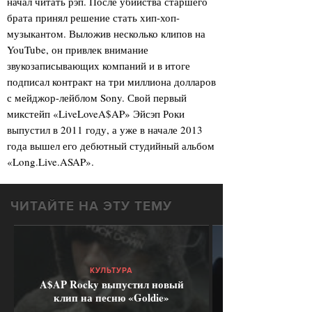
начал читать рэп. После убийства старшего
брата принял решение стать хип-хоп-
музыкантом. Выложив несколько клипов на
YouTube, он привлек внимание
звукозаписывающих компаний и в итоге
подписал контракт на три миллиона долларов
с мейджор-лейблом Sony. Свой первый
микстейп «LiveLoveA$AP» Эйсэп Роки
выпустил в 2011 году, а уже в начале 2013
года вышел его дебютный студийный альбом
«Long.Live.ASAP».
ЧИТАЙТЕ НА ЭТУ ТЕМУ
КУЛЬТУРА
A$AP Rocky выпустил новый
клип на песню «Goldie»