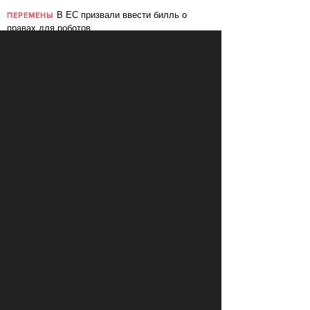
В ЕС призвали ввести билль о
ПЕРЕМЕНЫ
правах для роботов
Сбербанк заменит три тысячи
ПЕРЕМЕНЫ
сотрудников роботами
«Пакет Яровой» вошёл в топ-10
СВОБОДА
мировых угроз инновационному развитию
Слушать: Зимний микс Кедра
КУЛЬТУРА
Ливанского
В Ярославле объявили «день без
СВОБОДА
абортов»
КОММЕНТАРИИ
LOAD COMMENTS