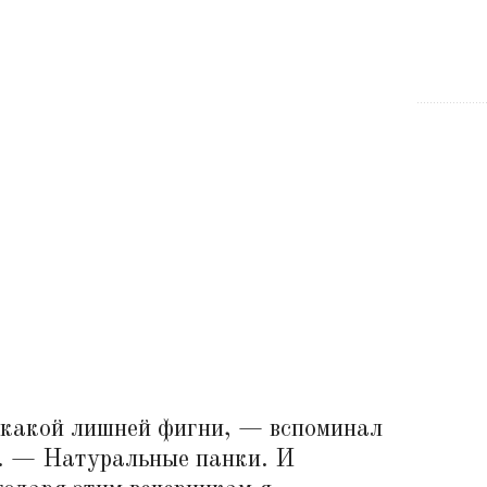
жестк
единомышленники, вроде Legowelt —
прои
тные
больше всего в музыке их интересовали идеи
насто
ы двух
ретрофутуризма. Для Рона Морелли
вечеринка лейбла Bunker, которую устроили
нью-йоркские энтузиасты в конце 1999 года,
стала откровением свыше.
зам.
какой лишней фигни, — вспоминал
. — Натуральные панки. И