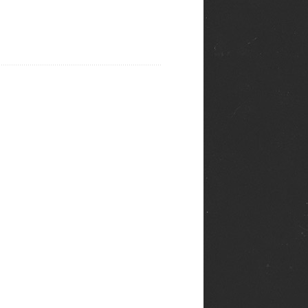
ий эйсид — сегодня все
сходящее там выглядит
ящим рейверским адом.