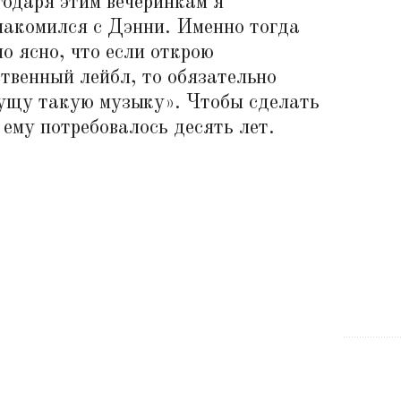
годаря этим вечеринкам я
накомился с Дэнни. Именно тогда
ло ясно, что если открою
ственный лейбл, то обязательно
ущу такую музыку». Чтобы сделать
 ему потребовалось десять лет.
омом.
«Нью-Йорк, — объясняет Морелли, когда его
«Этот
Long
спрашивают о несколько мрачноватом
т и
звучании его лейбла, — несет прямую
ка