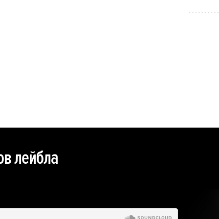
т себя
ответственность за эту мрачность». Cам
—
Морелли этот город, похоже, недолюбливает:
охи
«Живешь тут словно с пистолетом у виска.
чку,
Все дико дорого, и город не проявляет к тебе
никакого снисхождения».
ов лейбла