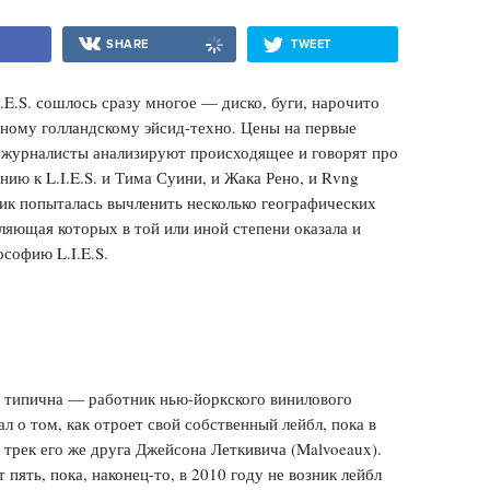
SHARE
TWEET
E.S. сошлось сразу многое — диско, буги, нарочито
чному голландскому эйсид-техно. Цены на первые
а журналисты анализируют происходящее и говорят про
нию к L.I.E.S. и Тима Суини, и Жака Рено, и Rvng
чик попыталась вычленить несколько географических
вляющая которых в той или иной степени оказала и
софию L.I.E.S.
S. типична — работник нью-йоркского винилового
л о том, как отроет свой собственный лейбл, пока в
л трек его же друга Джейсона Леткивича (Malvoeaux).
пять, пока, наконец-то, в 2010 году не возник лейбл