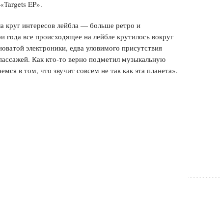
«Targets EP».
ла круг интересов лейбла — больше ретро и
и года все происходящее на лейбле крутилось вокруг
новатой электроники, едва уловимого присутствия
пассажей. Как кто-то верно подметил музыкальную
мся в том, что звучит совсем не так как эта планета».
Из вечеринок Acid Planet вырос собственный
Техно
тала и
лейбл — Bunker Records, — на котором
cid
поначалу свое бешеное эйсид-техно издавал
пс
коллектив Unit Moebius, затем подтянулись и