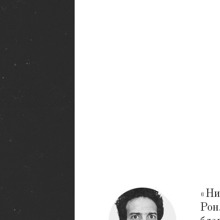
происходящее там представляется
настоящим рейверским адом. Колори
техно-панки со всей округи и пациент
психиатрических клиник (которые
находились по соседству), 12 часов
безостановочного жесткого эйсида,
кромешная тьма, психоделики и пара
мощных стробоскопов, бьющих по гла
«Ни
Рон