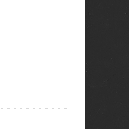
 город не проявляет ни
пли снисхождения».