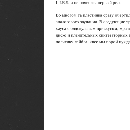
L.I.E.S. и не появился первый релиз — 
Во многом та пластинка сразу очерти
аналогового звучания. В следующие тр
хауса с олдскульным привкусом, мрач
диско и пленительных синтезаторных 
политику лейбла, «все мы порой нуждае
Гаага
Дом для большинства международных
правовых органов, в 1992 году Гаага с
местом проведения сквот-вечеринок A
Planet. На сегодняшний взгляд все