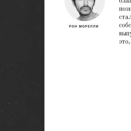
бла
поз
ста
соб
РОН МОРЕЛЛИ
вып
это,
Нью-Йорк
Нью-Йорк стал для L.I.E.S. родным д
Это даже зашифровано в названии — 
Island Electrical Systems, здесь же живе