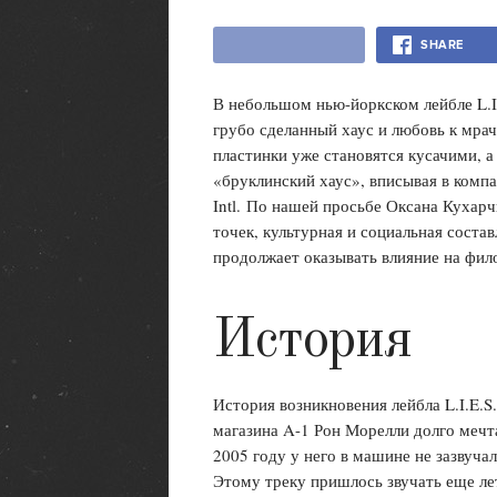
SHARE
В небольшом нью-йоркском лейбле L.I.
грубо сделанный хаус и любовь к мра
пластинки уже становятся кусачими, 
«бруклинский хаус», вписывая в компа
Intl. По нашей просьбе Оксана Кухар
точек, культурная и социальная соста
продолжает оказывать влияние на фило
История
История возникновения лейбла L.I.E.
магазина A-1 Рон Морелли долго мечта
2005 году у него в машине не зазвуча
Этому треку пришлось звучать еще лет 