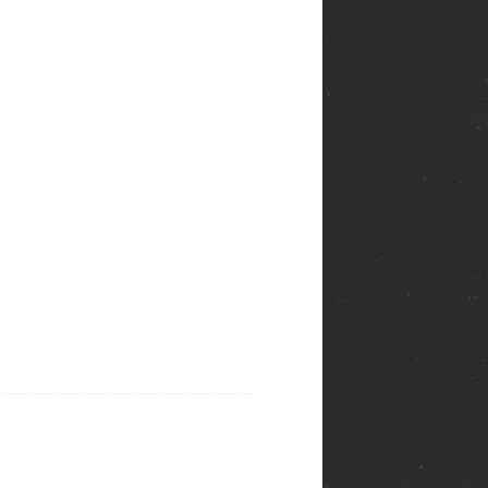
-панки, пациенты двух
ихушек по соседству,