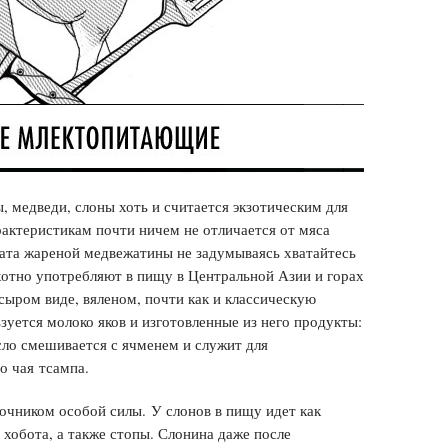
, медведи, слоны хоть и считается экзотическим для
рактеристикам почти ничем не отличается от мяса
ата жареной медвежатины не задумываясь хватайтесь
охотно употребляют в пищу в Центральной Азии и горах
 сыром виде, вяленом, почти как и классическую
уется молоко яков и изготовленные из него продукты:
сло смешивается с ячменем и служит для
о чая тсампа.
точником особой силы. У слонов в пищу идет как
з хобота, а также стопы. Слонина даже после