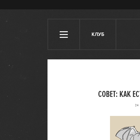
КЛУБ
СОВЕТ: КАК Е
24