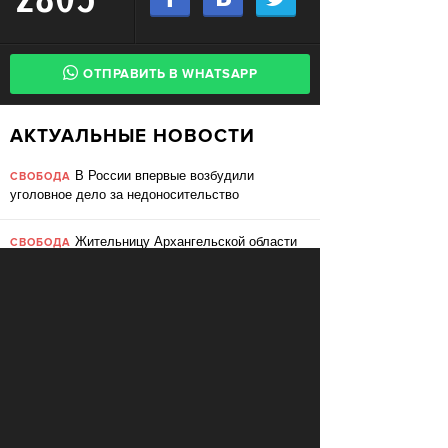
ОТПРАВИТЬ В WHATSAPP
АКТУАЛЬНЫЕ НОВОСТИ
В России впервые возбудили
СВОБОДА
уголовное дело за недоносительство
Жительницу Архангельской области
СВОБОДА
судят за пост в «Подслушано»
В ЕС призвали ввести билль о
ПЕРЕМЕНЫ
правах для роботов
Сбербанк заменит три тысячи
ПЕРЕМЕНЫ
сотрудников роботами
«Пакет Яровой» вошёл в топ-10
СВОБОДА