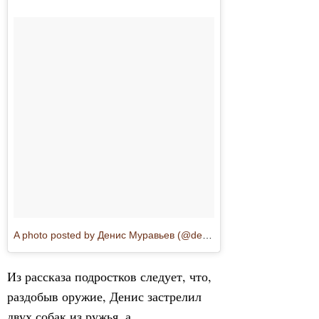
A photo posted by Денис Муравьев (@denismurav)
Из рассказа подростков следует, что,
раздобыв оружие, Денис застрелил
двух собак из ружья, а