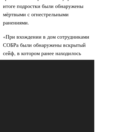
итоге подростки были обнаружены
мёртвыми с огнестрельными
ранениями.
«При вхождении в дом сотрудниками
СОБРа были обнаружены вскрытый
сейф, в котором ранее находилось
охотничье ружье и боеприпасы, а
рядом с ним тело девушки и молодого
человека с явными признаками
самоубийства. В ходе операции
сотрудниками СОБРа огонь не
открывался»,
—
отчитываются
силовики.
При этом еще вчера вечером СК по