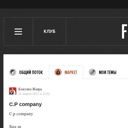
КЛУБ
ОБЩИЙ ПОТОК
МАРКЕТ
МОИ ТЕМЫ
Классика Жанра
21 марта 2017 в 11:51
C.P company
C.p company
Size m