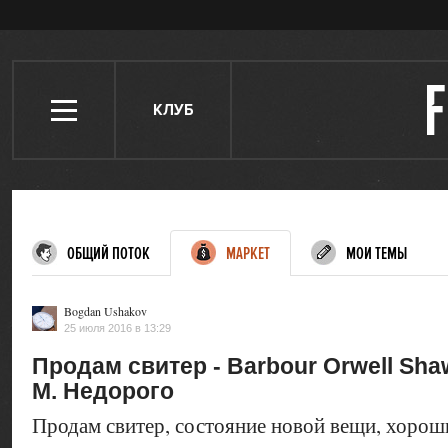
КЛУБ
ОБЩИЙ ПОТОК
МАРКЕТ
МОИ ТЕМЫ
Bogdan Ushakov
25 июля 2016 в 13:29
Продам свитер - Barbour Orwell Shaw
М. Недорого
Продам свитер, состояние новой вещи, хорош