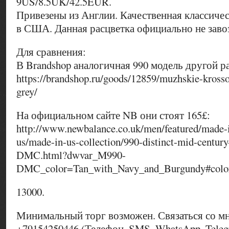
9US/8.5UK/42.5EUR.
Привезены из Англии. Качественная классичес
в США. Данная расцветка официально не заво
Для сравнения:
В Brandshop аналогичная 990 модель другой ра
https://brandshop.ru/goods/12859/muzhskie-kros
grey/
На официальном сайте NB они стоят 165£:
http://www.newbalance.co.uk/men/featured/made-
us/made-in-us-collection/990-distinct-mid-centu
DMC.html?dwvar_M990-
DMC_color=Tan_with_Navy_and_Burgundy#col
13000.
Минимальный торг возможен. Связаться со м
+79154250446 (Телефон, SMS, WhatsApp, Teleg