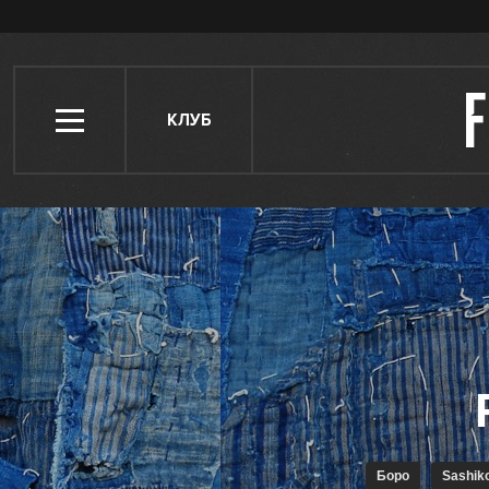
КЛУБ
Боро
Sashik