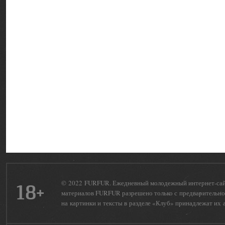
© 2022 FURFUR. Ежедневный молодежный интернет-сайт 
18+
материалов FURFUR разрешено только с предварительног
на картинки и тексты в разделе «Клуб» принадлежат их 