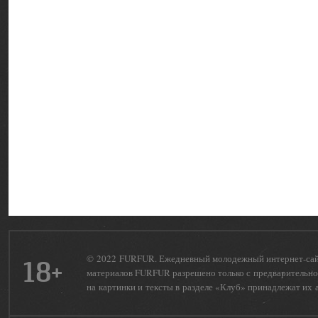
© 2022 FURFUR. Ежедневный молодежный интернет-сайт 
18+
материалов FURFUR разрешено только с предварительног
на картинки и тексты в разделе «Клуб» принадлежат их 