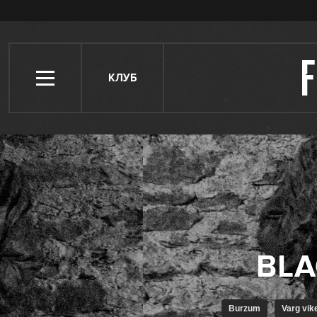
КЛУБ
Burzum
Varg vi