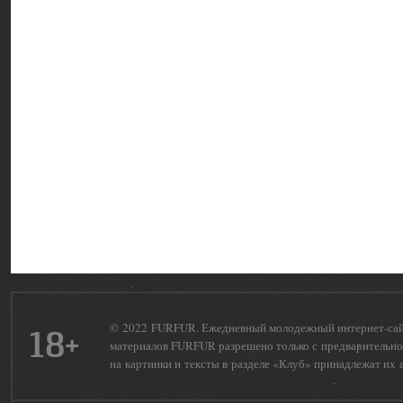
© 2022 FURFUR. Ежедневный молодежный интернет-сайт 
18+
материалов FURFUR разрешено только с предварительног
на картинки и тексты в разделе «Клуб» принадлежат их 