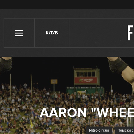
КЛУБ
Nitro circus
Томски 