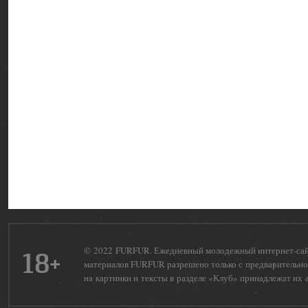
© 2022 FURFUR. Ежедневный молодежный интернет-сайт 
18+
материалов FURFUR разрешено только с предварительног
на картинки и тексты в разделе «Клуб» принадлежат их 