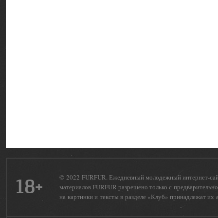
© 2022 FURFUR. Ежедневный молодежный интернет-сайт 
18+
материалов FURFUR разрешено только с предварительног
на картинки и тексты в разделе «Клуб» принадлежат их 