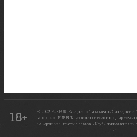
© 2022 FURFUR. Ежедневный молодежный интернет-сайт 
18+
материалов FURFUR разрешено только с предварительног
на картинки и тексты в разделе «Клуб» принадлежат их 