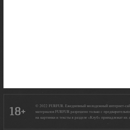
© 2022 FURFUR. Ежедневный молодежный интернет-сайт 
18+
материалов FURFUR разрешено только с предварительног
на картинки и тексты в разделе «Клуб» принадлежат их 