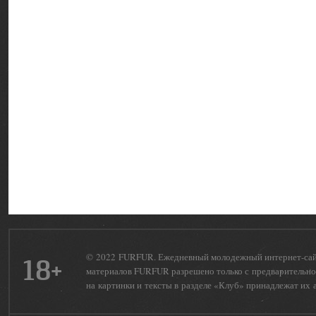
© 2022 FURFUR. Ежедневный молодежный интернет-сайт 
18+
материалов FURFUR разрешено только с предварительног
на картинки и тексты в разделе «Клуб» принадлежат их 