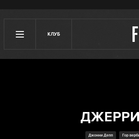
КЛУБ
Джонни Депп
Гор вер