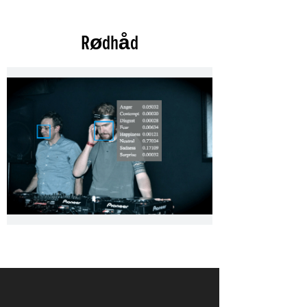
Rødhåd
DVS1