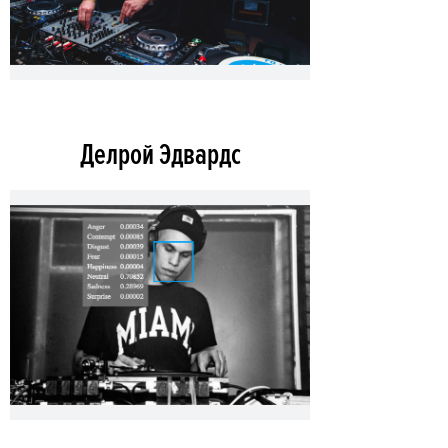
Делрой Эдвардс