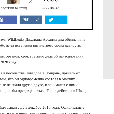
ПРОСМОТРА
ГЕОРГИЙ ВАНУНЦ
теля WikiLeaks Джулиана Ассанжа два обвинения в
ёх из-за истечения пятилетнего срока давности.
ых органов, срок третьего дела об изнасиловании
 2020 году.
я в посольстве Эквадора в Лондоне, прячась от
том, что он одновременно состоял в близких
е не знали друг о друге, и занимался с ними
х просьбы предохраняться. Такие действия в Швеции
 был выдан ещё в декабре 2010 года. Официальные
 потому что шведские законы предусматривают допрос