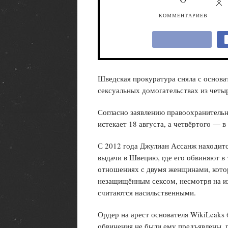
КОММЕНТАРИЕВ
Шведская прокуратура сняла с основа
сексуальных домогательствах из четыр
Согласно заявлению правоохранительн
истекает 18 августа, а четвёртого — в
С 2012 года Джулиан Ассанж находитс
выдачи в Швецию, где его обвиняют в 
отношениях с двумя женщинами, которы
незащищённым сексом, несмотря на и
считаются насильственными.
Ордер на арест основателя WikiLeaks
обвинения не были ему предъявлены,