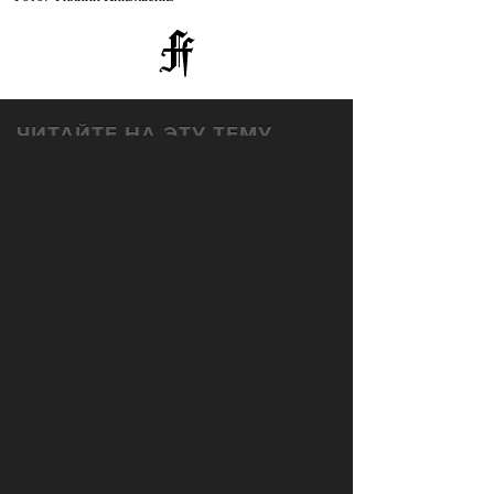
ЧИТАЙТЕ НА ЭТУ ТЕМУ
ГЕРОИ
Личный состав: Предметы хип-
хоп-музыканта The Egyptian Lover
ПРОСМОТРЫ
ПОДЕЛИТЕСЬ С ДРУЗЬЯМИ
6432