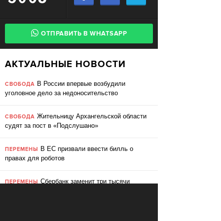
ОТПРАВИТЬ В WHATSAPP
АКТУАЛЬНЫЕ НОВОСТИ
В России впервые возбудили
СВОБОДА
уголовное дело за недоносительство
Жительницу Архангельской области
СВОБОДА
судят за пост в «Подслушано»
В ЕС призвали ввести билль о
ПЕРЕМЕНЫ
правах для роботов
Сбербанк заменит три тысячи
ПЕРЕМЕНЫ
сотрудников роботами
«Пакет Яровой» вошёл в топ-10
СВОБОДА