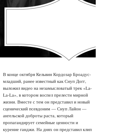
ГЕРОИ
«Я НЕ КУСАЮСЬ»: 10 ПЛАКАТОВ С
ВЫСКАЗЫВАНИЯМИ SNOOP LION
В конце октября Кельвин Кордозар Броадус-
младший, ранее известный как Снуп Догг,
выложил видео на незамысловатый трек «La-
La-La», в котором воспел прелести мирной
жизни. Вместе с тем он представил и новый
сценический псевдоним — Снуп Лайон —
ангельской доброты раста, который
пропагандирует семейные ценности и
курение ганджи. На днях он представил клип