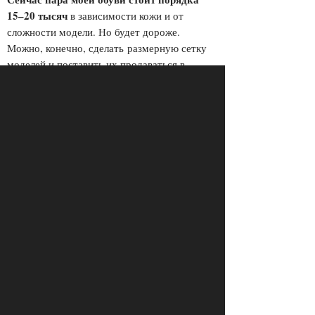
15–20 тысяч
в зависимости кожи и от
сложности модели. Но будет дороже.
Можно, конечно, сделать размерную сетку
моделей и поставить их продаваться в
магазине, но вся фишка обуви ручной
работы в том, что она делается
индивидуально для каждого. Работа над
колодкой, над моделью, ручная прошивка
ранта и подошвы — это совершенно особое
понимание обуви.
Не так давно дал рекламу
— было
небольшое бесплатное объявление, но
благодаря ему мне начали звонить люди, в
том числе одно ателье, с которым мы стали
сотрудничать. Для них я сделал линейку
таких сумасшедших ботинок — фиолетовых,
остроносых. Но я им делаю не под
реализацию, а просто продаю, потому что не