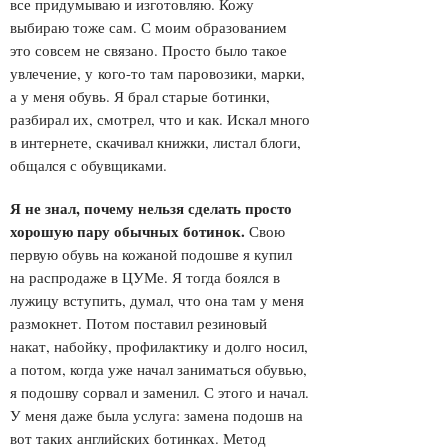
все придумываю и изготовляю. Кожу
выбираю тоже сам. С моим образованием
это совсем не связано. Просто было такое
увлечение, у кого-то там паровозики, марки,
а у меня обувь. Я брал старые ботинки,
разбирал их, смотрел, что и как. Искал много
в интернете, скачивал книжки, листал блоги,
общался с обувщиками.
Я не знал, почему нельзя сделать просто
хорошую пару обычных ботинок
.
Свою
первую обувь на кожаной подошве я купил
на распродаже в ЦУМе. Я тогда боялся в
лужицу вступить, думал, что она там у меня
размокнет. Потом поставил резиновый
накат, набойку, профилактику и долго носил,
а потом, когда уже начал заниматься обувью,
я подошву сорвал и заменил. С этого и начал.
У меня даже была услуга: замена подошв на
вот таких английских ботинках. Метод