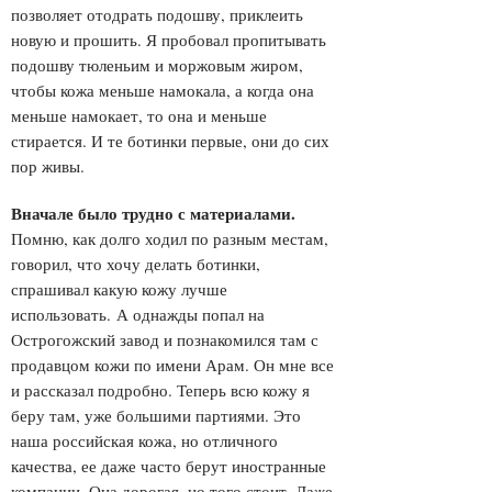
позволяет отодрать подошву, приклеить
новую и прошить. Я пробовал пропитывать
подошву тюленьим и моржовым жиром,
чтобы кожа меньше намокала, а когда она
меньше намокает, то она и меньше
стирается. И те ботинки первые, они до сих
пор живы.
Вначале было трудно с материалами
.
Помню, как долго ходил по разным местам,
говорил, что хочу делать ботинки,
спрашивал какую кожу лучше
использовать. А однажды попал на
Острогожский завод и познакомился там с
продавцом кожи по имени Арам. Он мне все
и рассказал подробно. Теперь всю кожу я
беру там, уже большими партиями. Это
наша российская кожа, но отличного
качества, ее даже часто берут иностранные
компании. Она дорогая, но того стоит. Даже