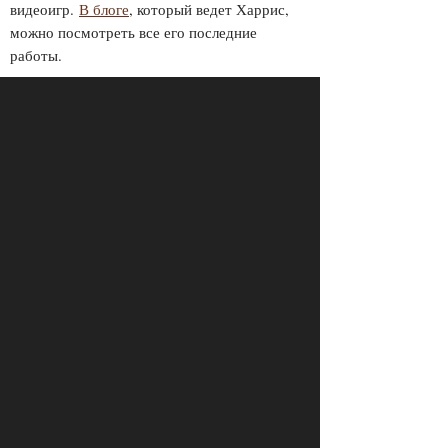
видеоигр.
В блоге
, который ведет Харрис,
можно посмотреть все его последние
работы.
ПРОСМОТРЫ
ПОДЕЛИТЕСЬ С ДРУЗЬЯМИ
7646
ОТПРАВИТЬ В WHATSAPP
КОММЕНТАРИИ
Login to comment