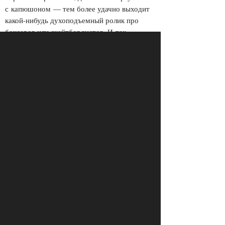
с капюшоном — тем более удачно выходит
какой-нибудь духоподъемный ролик про
боксеров или скейтбордистов. И так
до следующего раза.
Что касается костюмов на вечеринках
в танцевальных клубах, то там им, конечно,
не место. Пьяный в костюме очень быстро
превращается из Джона Хэмма в Афоню
с подбитым глазом и съехавшим набок
галстуком».
Фото: Иван Кайдаш
О других диджеях «Джентльменского вечера
журнала FURFUR» и их одежде читайте
в следующих выпусках этой серии
материалов.