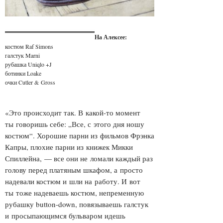
На Алексее:
костюм Raf Simons
галстук Marni
рубашка Uniqlo +J
ботинки Loake
очки Cutler & Gross
«Это происходит так. В какой-то момент
ты говоришь себе: „Все, с этого дня ношу
костюм“. Хорошие парни из фильмов Фрэнка
Капры, плохие парни из книжек Микки
Спиллейна, — все они не ломали каждый раз
голову перед платяным шкафом, а просто
надевали костюм и шли на работу. И вот
ты тоже надеваешь костюм, непременную
рубашку button-down, повязываешь галстук
и просыпающимся бульваром идешь