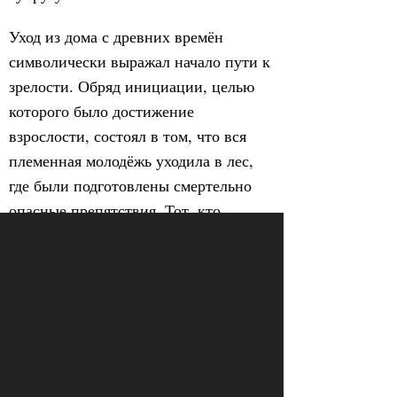
Уход из дома с древних времён
символически выражал начало пути к
зрелости. Обряд инициации, целью
которого было достижение
взрослости, состоял в том, что вся
племенная молодёжь уходила в лес,
где были подготовлены смертельно
опасные препятствия. Тот, кто
возвращался первым, имел право
сразу выбрать себе жену. Обряд
инициации включал длительный этап
физической и моральной подготовки,
без которой в лесу было бы не
выжить. Обряд, связанные с ним
препятствия и ритуалы были