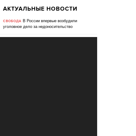
АКТУАЛЬНЫЕ НОВОСТИ
В России впервые возбудили
СВОБОДА
уголовное дело за недоносительство
Жительницу Архангельской области
СВОБОДА
судят за пост в «Подслушано»
В ЕС призвали ввести билль о
ПЕРЕМЕНЫ
правах для роботов
Сбербанк заменит три тысячи
ПЕРЕМЕНЫ
сотрудников роботами
«Пакет Яровой» вошёл в топ-10
СВОБОДА
мировых угроз инновационному развитию
Слушать: Зимний микс Кедра
КУЛЬТУРА
Ливанского