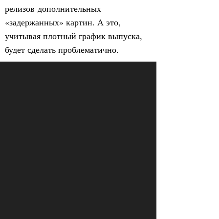
релизов дополнительных
«задержанных» картин. А это,
учитывая плотный график выпуска,
будет сделать проблематично.
ПРОСМОТРЫ
ПОДЕЛИТЕСЬ С ДРУЗЬЯМИ
958
ОТПРАВИТЬ В WHATSAPP
КОММЕНТАРИИ
Login to comment