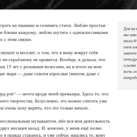
играть на пианино и сочинять стихи. Люблю простые
Для му
 и близки каждому, люблю шутить с одноклассниками
мы зав
о с этим связно.
music@f
свои ал
смешит и веселит, о том, что я вижу вокруг себя
законче
е по-серьёзному не нравится. Вообще, я думала, что
поподро
ссылки 
ам 15 лет с розовыми волосами, но в итоге на мои
всем, о
ые люди — даже совсем взрослые (многие даже с
попроб
уд-рэп“ — нечто вроде моей премьеры. Здесь то, что
оего творчества. Безусловно, это можно считать уже
уж очень хочу верить, что это только начало.
офессиональным музыкантом, ибо вся моя деятельность
двух месяцев назад. И, конечно, у меня ещё полно
о я правда стараюсь, и уже сейчас нашлись те, кому