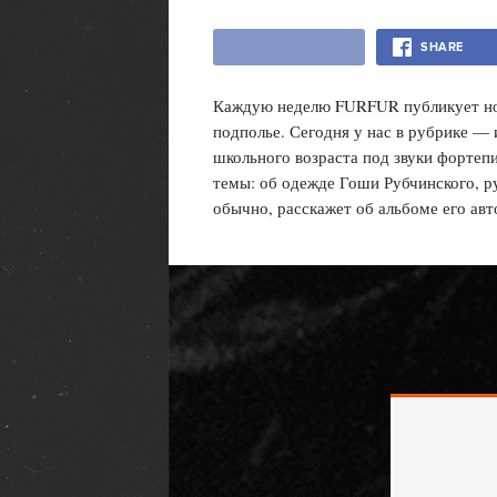
SHARE
Каждую неделю FURFUR публикует но
подполье. Сегодня у нас в рубрике 
школьного возраста под звуки фортеп
темы: об одежде Гоши Рубчинского, ру
обычно, расскажет об альбоме его авт