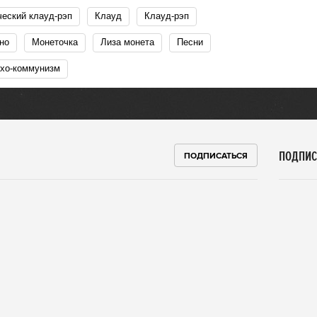
ческий клауд-рэп
Клауд
Клауд-рэп
ано
Монеточка
Лиза монета
Песни
рхо-коммунизм
ПОДПИС
ПОДПИСАТЬСЯ