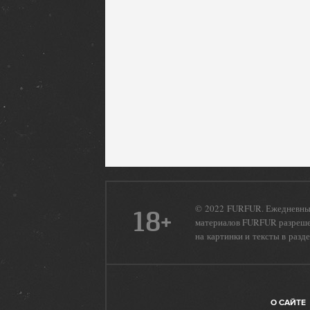
© 2022 FURFUR. Ежедневный
18+
материалов FURFUR разрешен
на картинки и тексты в разд
О САЙТЕ