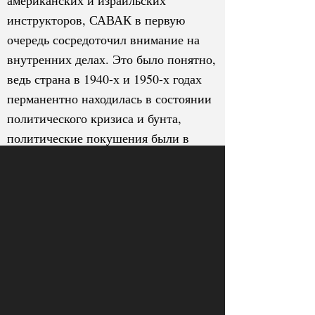
американских и израильских
инструкторов, САВАК в первую
очередь сосредоточил внимание на
внутренних делах. Это было понятно,
ведь страна в 1940-х и 1950-х годах
перманентно находилась в состоянии
политического кризиса и бунта,
политические покушения были в
порядке вещей, Иран был до краев
наполнен общественными
движениями и подпольными
организациями самого разного
толка — от реформаторских до
террористических, от либеральных до
социалистических. От ЦРУ
организация переняла техники