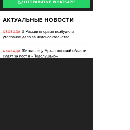
ОТПРАВИТЬ В WHATSAPP
АКТУАЛЬНЫЕ НОВОСТИ
В России впервые возбудили
СВОБОДА
уголовное дело за недоносительство
Жительницу Архангельской области
СВОБОДА
судят за пост в «Подслушано»
В ЕС призвали ввести билль о
ПЕРЕМЕНЫ
правах для роботов
Сбербанк заменит три тысячи
ПЕРЕМЕНЫ
сотрудников роботами
«Пакет Яровой» вошёл в топ-10
СВОБОДА
мировых угроз инновационному развитию
Слушать: Зимний микс Кедра
КУЛЬТУРА