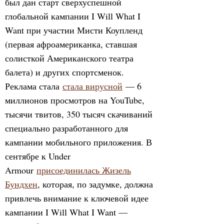
был дан старт сверхуспешной
глобальной кампании I Will What I
Want при участии Мисти Коупленд
(первая афроамериканка, ставшая
солисткой Американского театра
балета) и других спортсменок.
Реклама стала
стала вирусной
— 6
миллионов просмотров на YouTube,
тысячи твитов, 350 тысяч скачиваний
специально разработанного для
кампании мобильного приложения. В
сентябре к Under
Armour
присоединилась Жизель
Бундхен
, которая, по задумке, должна
привлечь внимание к ключевой идее
кампании I Will What I Want —