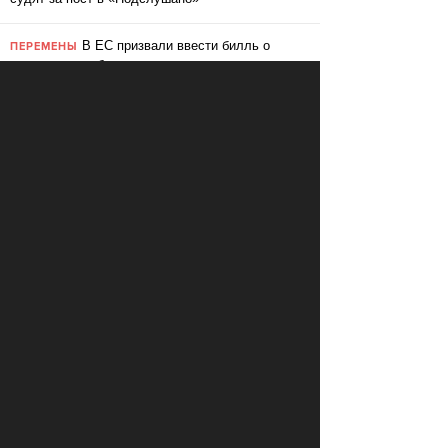
В ЕС призвали ввести билль о
ПЕРЕМЕНЫ
правах для роботов
Сбербанк заменит три тысячи
ПЕРЕМЕНЫ
сотрудников роботами
«Пакет Яровой» вошёл в топ-10
СВОБОДА
мировых угроз инновационному развитию
Слушать: Зимний микс Кедра
КУЛЬТУРА
Ливанского
В Ярославле объявили «день без
СВОБОДА
абортов»
КОММЕНТАРИИ