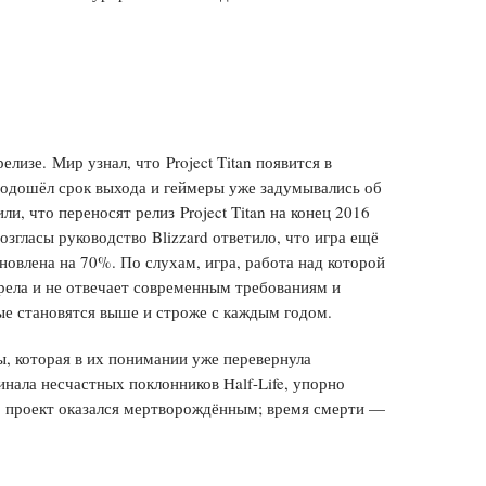
лизе. Мир узнал, что Project Titan появится в
 подошёл срок выхода и геймеры уже задумывались об
ли, что переносят релиз Project Titan на конец 2016
згласы руководство Blizzard ответило, что игра ещё
бновлена на 70%. По слухам, игра, работа над которой
арела и не отвечает современным требованиям и
ые становятся выше и строже с каждым годом.
, которая в их понимании уже перевернула
нала несчастных поклонников Half-Life, упорно
о проект оказался мертворождённым; время смерти —