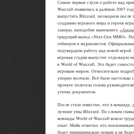
Самые первые слухи о работе над при
Warcraft появились в далёком 2007 год
выпустить Blizzard, заговорили после 
созданию игрового мира и героев игры
хакеры, наподобие нынешнего
«Анони
грядущий выход «Next-Gen MMO». На
геймеров и журналистов. Официальные
подтвердили работу над новой игрой. 
игровая студия выпустит отдельную иг
к World of Warcraft. Это будет самос
игровым миром. Относительно подробн
упорно молчало. Всё было настолько 
проекте полетела голова руководителя
утечке документов.
После стало известно, что в команду
лучшие умы Blizzard. По словам глав
команды World of Warcraft вовсю труд
опыт. Майк отметил, что поклонникам 
будет принципиально новым и не буде