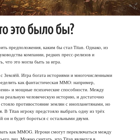
что это было бы?
ть предположения, каким бы стал Titan. Однако, из
уководства компании, редких пресс-релизов и
, что это могла быть за игра.
а с Землёй. Игра богата историями и многочисленными
еделить как фантастическая ММО: например,
мени» и мощные психические способности. Между
 на реальную человеческую историю, и достаточно
 стояло противостояние землян с инопланетянами, но
. В Titan игроку предстояло выбрать одну из трёх
ой он и будет бороться с остальными двумя.
вать как ММОG. Игроки смогут переключаться между
ьего лиц. Можно считать, что Titan является в