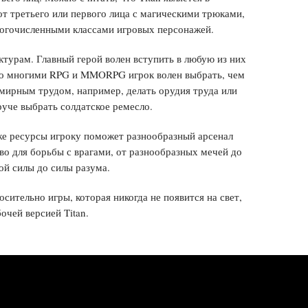
 третьего или первого лица с магическими трюками,
огочисленными классами игровых персонажей.
уктурам. Главный герой волен вступить в любую из них
со многими RPG и MMORPG игрок волен выбрать, чем
мирным трудом, например, делать орудия труда или
руче выбрать солдатское ремесло.
кже ресурсы игроку поможет разнообразный арсенал
о для борьбы с врагами, от разнообразных мечей до
ой силы до силы разума.
сительно игры, которая никогда не появится на свет,
очей версией Titan.