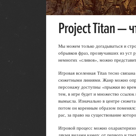
Project Titan — 
Мы можем только догадываться и строи
обрывков фраз, прозвучавших из уст р
немногих «сливов», можно представить
Игровая вселенная Titan тесно связан
сюжетными линиями. Жанр можно опр
персонажу доступны «прыжки во вре
тем, в игре будет и множество ссылок
вымысла. Изначально в центре сюжета
потом он коренным образом поменялся
рас, за право на существование котор
Игровой процесс можно охарактеризо
двумя видами камер: от первого и трет