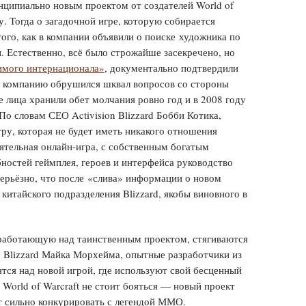
нципиально новым проектом от создателей World of
у. Тогда о загадочной игре, которую собирается
того, как в компании объявили о поиске художника по
. Естественно, всё было строжайше засекречено, но
мого интернационала»
, документально подтвердили
 компанию обрушился шквал вопросов со стороны
 лица хранили обет молчания ровно год и в 2008 году
По словам СЕО Activision Blizzard Бобби Котика,
ру, которая не будет иметь никакого отношения
тоятельная онлайн-игра, с собственным богатым
остей геймплея, героев и интерфейса руководство
серьёзно, что после «слива» информации о новом
 китайского подразделения Blizzard, якобы виновного в
, работающую над таинственным проектом, стягиваются
ы Blizzard Майка Морхейма, опытные разработчики из
ятся над новой игрой, где используют свой бесценный
World of Warcraft не стоит бояться — новый проект
т сильно конкурировать с легендой ММО.