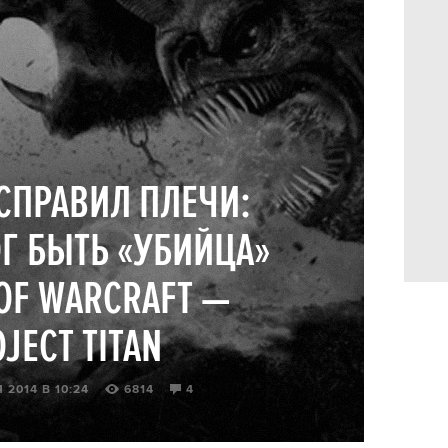
АСПРАВИЛ ПЛЕЧИ:
Г БЫТЬ «УБИЙЦА»
OF WARCRAFT —
JECT TITAN
 2014 В 10:24
6814
4