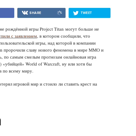
SHARE
TWEET
е рождённой игры Project Titan могут больше не
пили с заявлением
, в котором сообщили, что
ользовательской игры, над которой в компании
itan пророчили славу нового феномена в мире ММО и
ь, по самым смелым прогнозам онлайновая игра
 «убийцей» World of Warcraft, ну или хотя бы
в по всему миру.
терял игровой мир и стоило ли ставить крест на
а