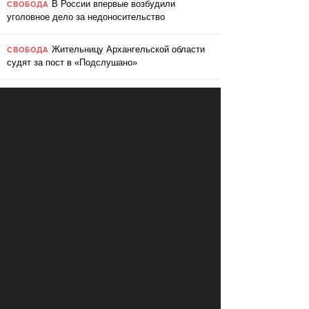
В России впервые возбудили
СВОБОДА
уголовное дело за недоносительство
Жительницу Архангельской области
СВОБОДА
судят за пост в «Подслушано»
В ЕС призвали ввести билль о
ПЕРЕМЕНЫ
правах для роботов
Сбербанк заменит три тысячи
ПЕРЕМЕНЫ
сотрудников роботами
«Пакет Яровой» вошёл в топ-10
СВОБОДА
мировых угроз инновационному развитию
Слушать: Зимний микс Кедра
КУЛЬТУРА
Ливанского
В Ярославле объявили «день без
СВОБОДА
абортов»