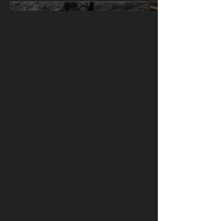
КУЛЬТУРА
Трейлер дня: «Поле в Англии».
Медитативная история о грибах и
дезертирах в Англии XVII века
ПРОСМОТРЫ
ПОДЕЛИТЕСЬ С ДРУЗЬЯМИ
2102
ОТПРАВИТЬ В WHATSAPP
АКТУАЛЬНЫЕ НОВОСТИ