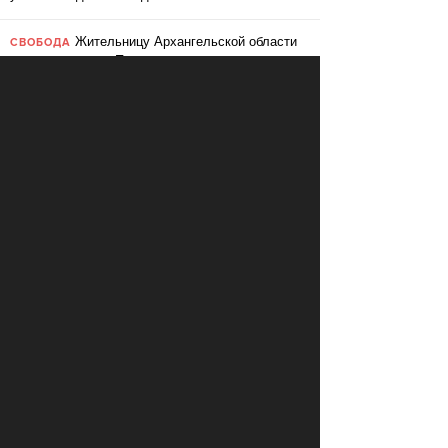
Жительницу Архангельской области
СВОБОДА
судят за пост в «Подслушано»
В ЕС призвали ввести билль о
ПЕРЕМЕНЫ
правах для роботов
Сбербанк заменит три тысячи
ПЕРЕМЕНЫ
сотрудников роботами
«Пакет Яровой» вошёл в топ-10
СВОБОДА
мировых угроз инновационному развитию
Слушать: Зимний микс Кедра
КУЛЬТУРА
Ливанского
В Ярославле объявили «день без
СВОБОДА
абортов»