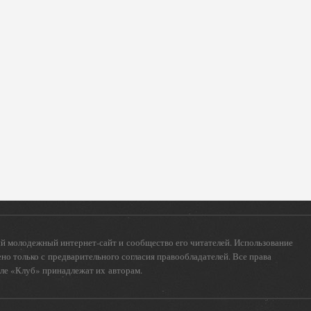
 молодежный интернет-сайт и сообщество его читателей. Использование
о только с предварительного согласия правообладателей. Все права
еле «Клуб» принадлежат их авторам.