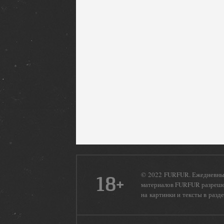
© 2022 FURFUR. Ежедневный
18+
материалов FURFUR разрешен
на картинки и тексты в разд