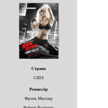
Страна
США
Режиссёр
Фрэнк Миллер
Роберт Родригес