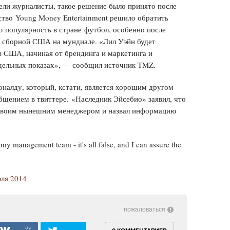
ели журналисты, такое решение было принято после
ство Young Money Entertainment решило обратить
 популярность в стране футбол, особенно после
 сборной США на мундиале. «Лил Уэйн будет
 США, начиная от брендинга и маркетинга и
одельных показах», — сообщил источник TMZ.
налду, который, кстати, является хорошим другом
бщением в твиттере. «Наследник Эйсебио» заявил, что
о своим нынешним менеджером и назвал информацию
y management team - it's all false, and I can assure the
юля 2014
пожаловаться