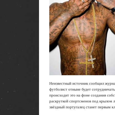
Неизвестный источник сообщил журна
футболист отныне будет сотрудничать
происходит это на фоне создания собс
раскруткой спортсменов под крылом л
звёздный португалец станет первым кл