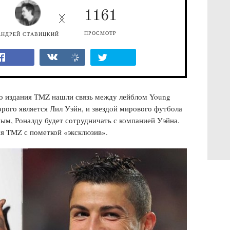
1161
ПРОСМОТР
АНДРЕЙ СТАВИЦКИЙ
о издания TMZ нашли связь между лейблом Young
орого является Лил Уэйн, и звездой мирового футбола
ым, Роналду будет сотрудничать с компанией Уэйна.
ия TMZ с пометкой «эксклюзив».