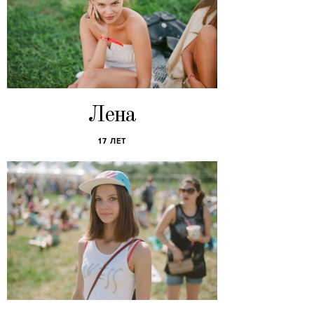
Лена
17 ЛЕТ