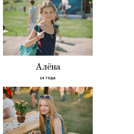
Алёна
24 ГОДА