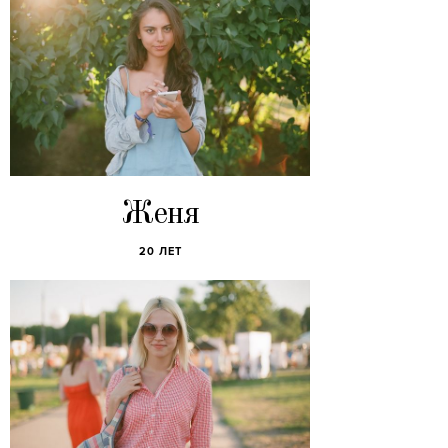
Женя
20 ЛЕТ