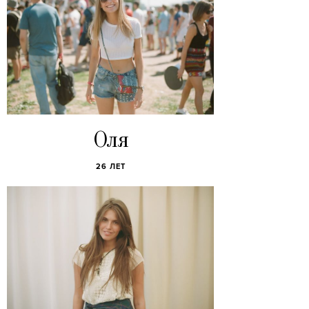
Оля
26 ЛЕТ