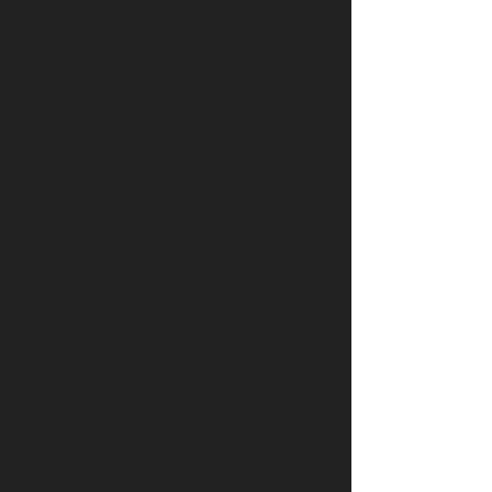
Марина
17 ЛЕТ
Оля
23 ГОДА