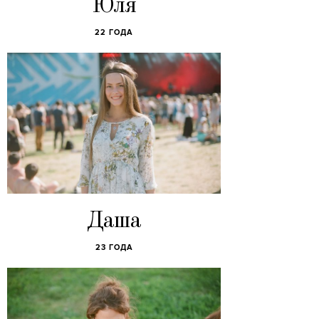
Юля
22 ГОДА
Даша
23 ГОДА