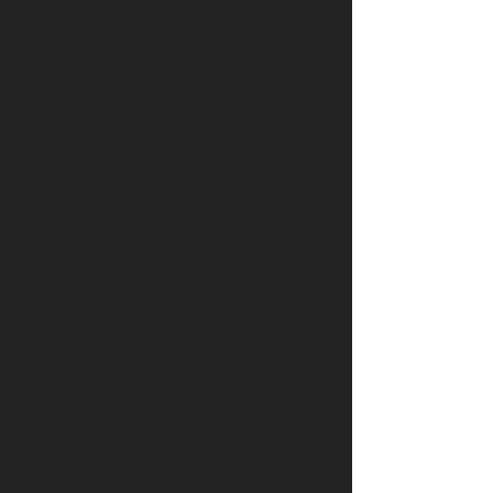
Саша
24 ГОДА
Фото:
Алина Никитина