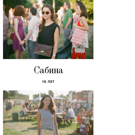
Сабина
19 ЛЕТ