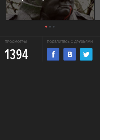
ПРОСМОТРЫ
ПОДЕЛИТЕСЬ С ДРУЗЬЯМИ
1394
ОТПРАВИТЬ В WHATSAPP
АКТУАЛЬНЫЕ НОВОСТИ
В России впервые возбудили
СВОБОДА
уголовное дело за недоносительство
Жительницу Архангельской области
СВОБОДА
судят за пост в «Подслушано»