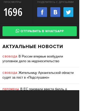
ПРОСМОТРЫ
ПОДЕЛИТЕСЬ С ДРУЗЬЯМИ
1696
ОТПРАВИТЬ В WHATSAPP
АКТУАЛЬНЫЕ НОВОСТИ
В России впервые возбудили
СВОБОДА
уголовное дело за недоносительство
Жительницу Архангельской области
СВОБОДА
судят за пост в «Подслушано»
В ЕС призвали ввести билль о
ПЕРЕМЕНЫ
правах для роботов
Сбербанк заменит три тысячи
ПЕРЕМЕНЫ
сотрудников роботами