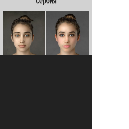
Сербия
США