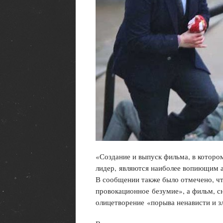
«Создание и выпуск фильма, в котор
лидер, являются наиболее вопиющим а
В сообщении также было отмечено, ч
провокационное безумие», а фильм, с
олицетворение «порыва ненависти и з