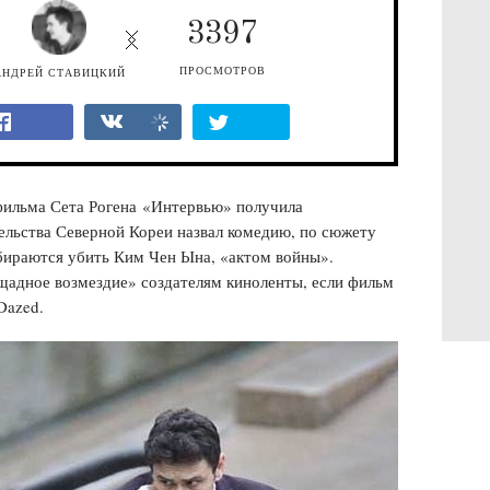
3397
ПРОСМОТРОВ
АНДРЕЙ СТАВИЦКИЙ
фильма Сета Рогена «Интервью» получила
ельства Северной Кореи назвал комедию, по сюжету
бираются убить Ким Чен Ына, «актом войны».
адное возмездие» создателям киноленты, если фильм
Dazed.