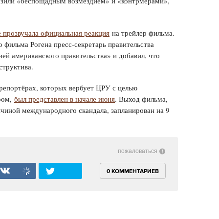
озили «беспощадным возмездием» и «контрмерами»,
 прозвучала официальная реакция
на трейлер фильма.
о фильма Рогена пресс-секретарь правительства
ей американского правительства» и добавил, что
структива.
репортёрах, которых вербует ЦРУ с целью
ром,
был представлен в начале июня
. Выход фильма,
ичиной международного скандала, запланирован на 9
пожаловаться
0 КОММЕНТАРИЕВ