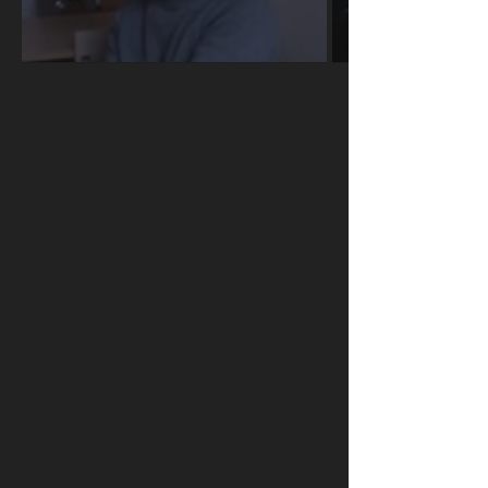
ПРОСМОТРЫ
ПОДЕЛИТЕСЬ С ДРУЗЬЯМИ
5090
ОТПРАВИТЬ В WHATSAPP
АКТУАЛЬНЫЕ НОВОСТИ
В России впервые возбудили
СВОБОДА
уголовное дело за недоносительство
Жительницу Архангельской области
СВОБОДА
судят за пост в «Подслушано»