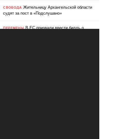
Жительницу Архангельской области
СВОБОДА
судят за пост в «Подслушано»
В ЕС призвали ввести билль о
ПЕРЕМЕНЫ
правах для роботов
Сбербанк заменит три тысячи
ПЕРЕМЕНЫ
сотрудников роботами
«Пакет Яровой» вошёл в топ-10
СВОБОДА
мировых угроз инновационному развитию
Слушать: Зимний микс Кедра
КУЛЬТУРА
Ливанского
В Ярославле объявили «день без
СВОБОДА
абортов»